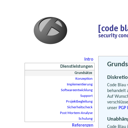
Intro
Grunds
Dienstleistungen
Grundsätze
Diskreti
Konzeption
Implementierung
Code Blau v
Softwareentwicklung
behandelt 
Support
Auf Wunsch
Projektbegleitung
verschlüsse
Sicherheitscheck
unser
PGP 
Post Mortem-Analyse
Unabhäng
Schulung
Referenzen
Code Blau i